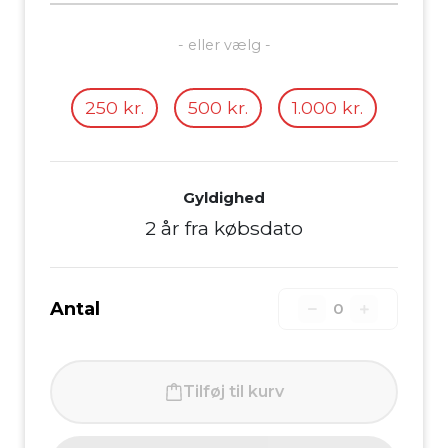
- eller vælg -
250 kr.
500 kr.
1.000 kr.
Gyldighed
2 år fra købsdato
Antal
0
Tilføj til kurv